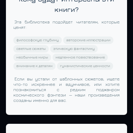
книги?
Эта библиотека подойдет читателям, которые
ценят:
философскую глубину
авторские иллюстрации
светлые сюжеты
этическую фантастику
необычные миры
медленное повествование
внимание к деталям
гуманистические ценности
Если вы устали от шаблонных сюжетов, ищете
что-то искреннее и вдумчивое, или хотите
познакомиться с редким поджанром
космического фэнтези — наши произведения
созданы именно для вас.