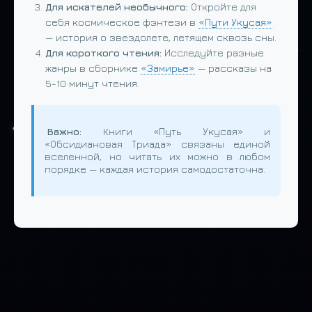
Для искателей необычного:
Откройте для
себя космическое фэнтези в
«Пути Укусая»
— история о звездолете, летящем сквозь сны.
Для короткого чтения:
Исследуйте разные
жанры в сборнике
«Замирье»
— рассказы на
5-10 минут чтения.
Важно:
Книги «Путь Укусая» и
«Обсидиановая Триада» связаны единой
вселенной, но читать их можно в любом
порядке — каждая история самодостаточна.