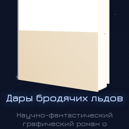
смертном парне, который становится
учеником миродержцев – создателей
своего мира, Омниса. Они не боги, они
сновидцы, потому их контроль над миром
куда слабее, чем им бы хотелось, но
этих древних существ...
Дары бродячих льдов
Научно-фантастический
графический роман о