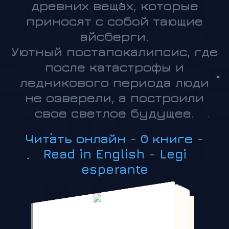
древних вещах, которые
приносят с собой тающие
айсберги.
Уютный постапокалипсис, где
после катастрофы и
ледникового периода люди
не озверели, а построили
свое светлое будущее.
Читать онлайн
-
О книге
-
Read in English
-
Legi
esperante