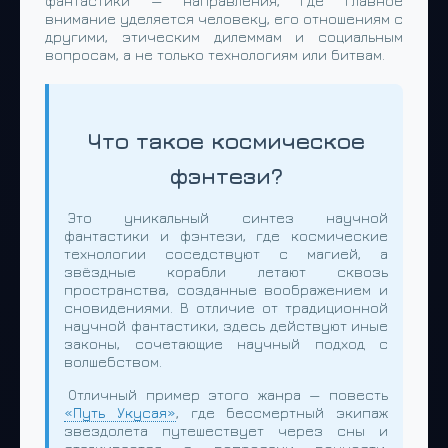
фантастики — направления, где главное
внимание уделяется человеку, его отношениям с
другими, этическим дилеммам и социальным
вопросам, а не только технологиям или битвам.
Что такое космическое
фэнтези?
Это уникальный синтез научной
фантастики и фэнтези, где космические
технологии соседствуют с магией, а
звёздные корабли летают сквозь
пространства, созданные воображением и
сновидениями. В отличие от традиционной
научной фантастики, здесь действуют иные
законы, сочетающие научный подход с
волшебством.
Отличный пример этого жанра — повесть
«Путь Укусая»
, где бессмертный экипаж
звездолета путешествует через сны и