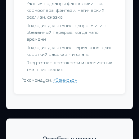
Разные поджанры фантастики: нф,
космоопера, фэнтези, магический
реализм, сказка
Подходит для чтения в дороге или в
обеденный перерыв, когда мало
времени
Подходит для чтения перед сном: один
короткий рассказ - и спать
Отсутствие жестокости и неприятных
тем в рассказах
Рекомендуем:
«Замирье»
Особенности