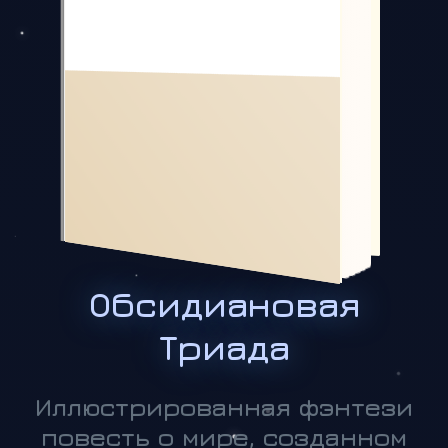
космос, пронизанный светом иных
миров, летел ведомый бессмертным
сновидцем корабль со смешным
названием Укусай. Один век сменял
не появились дети. Трое. И почти сразу...
Обсидиановая
Триада
Иллюстрированная фэнтези
повесть о мире, созданном