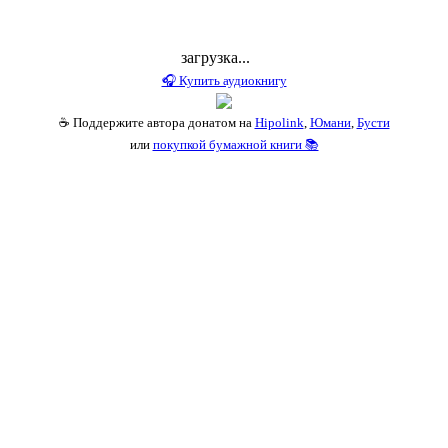
загрузка...
🎧 Купить аудиокнигу
☕ Поддержите автора донатом на
Hipolink
,
Юмани
,
Бусти
или
покупкой бумажной книги 📚