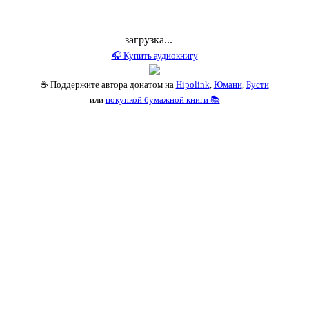
загрузка...
🎧 Купить аудиокнигу
☕ Поддержите автора донатом на
Hipolink
,
Юмани
,
Бусти
или
покупкой бумажной книги 📚