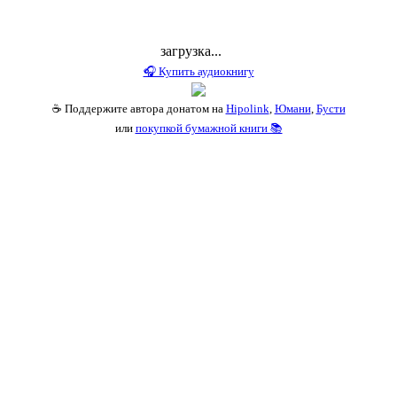
загрузка...
🎧 Купить аудиокнигу
☕ Поддержите автора донатом на
Hipolink
,
Юмани
,
Бусти
или
покупкой бумажной книги 📚