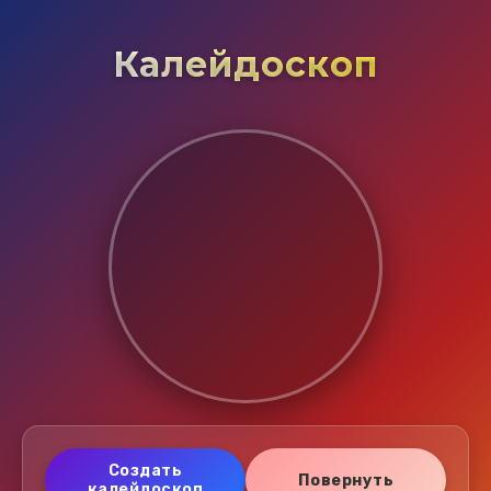
Калейдоскоп
Создать
Повернуть
калейдоскоп