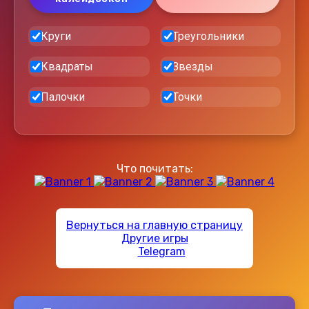
Круги
Треугольники
Квадраты
Звезды
Палочки
Точки
Что почитать:
Вернуться на главную страницу
Другие игры
💌
Telegram