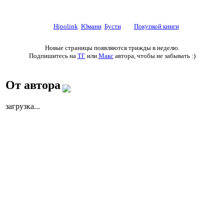
☕ Поддержите автора донатом
на
Hipolink
,
Юмани
,
Бусти
или
Покупкой книги
Новые страницы появляются трижды в неделю.
Подпишитесь на
ТГ
или
Макс
автора, чтобы не забывать :)
От автора
загрузка...