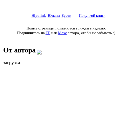
☕ Поддержите автора донатом
на
Hipolink
,
Юмани
,
Бусти
или
Покупкой книги
Новые страницы появляются трижды в неделю.
Подпишитесь на
ТГ
или
Макс
автора, чтобы не забывать :)
От автора
загрузка...