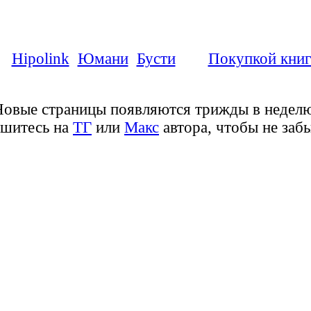
☕ Поддержите автора донатом
на
Hipolink
,
Юмани
,
Бусти
или
Покупкой кни
Новые страницы появляются трижды в неделю
шитесь на
ТГ
или
Макс
автора, чтобы не забы