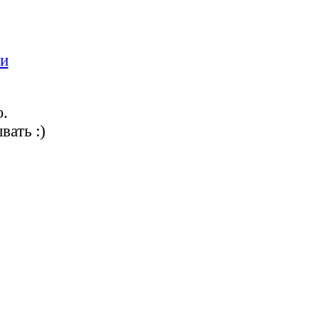
ги
.
вать :)